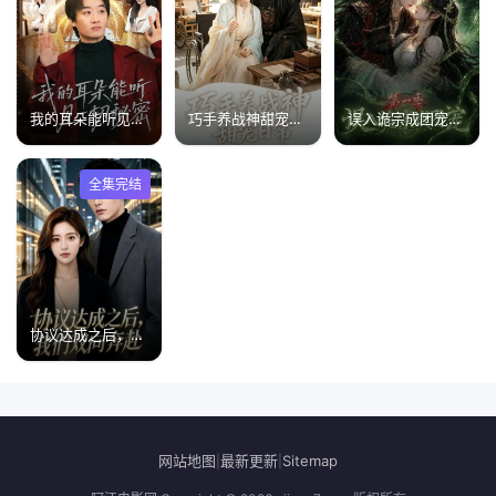
我的耳朵能听见一切秘密
巧手养战神甜宠日常
误入诡宗成团宠第一季
全集完结
协议达成之后，我们双向奔赴
网站地图
最新更新
Sitemap
|
|