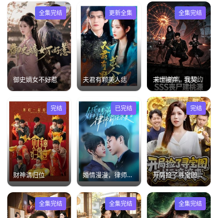
全集完结
更新全集
全集完结
御史嫡女不好惹
夫君有颗美人痣
末世被弃，我契约 SSS 丧尸建桃源
完结
已完结
完结
财神请归位
婚情漫漫，律师前任求复合
开局捡了寻宝图，财运滚滚来
全集完结
全集完结
全集完结