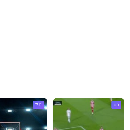
正片
HD