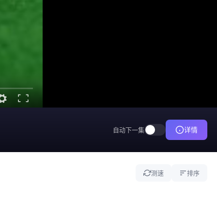
详情
自动下一集
测速
排序