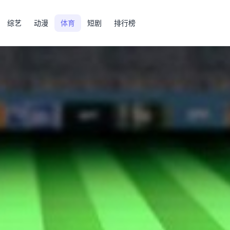
综艺
动漫
体育
短剧
排行榜