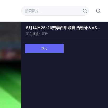
5月14日25-26赛季西甲联赛 西班牙人VS毕尔巴鄂竞技
正在播放：正片
正片