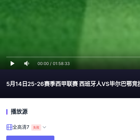
00:00
/
01:58:33
5月14日25-26赛季西甲联赛 西班牙人VS毕尔巴鄂竞
播放源
全高清7
失败