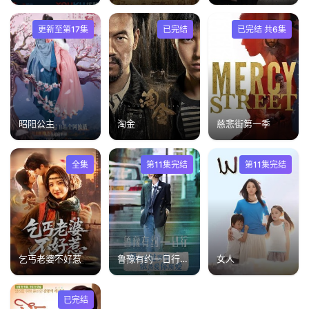
更新至第17集
已完结
已完结 共6集
昭阳公主
淘金
慈悲街第一季
全集
第11集完结
第11集完结
乞丐老婆不好惹
鲁豫有约一日行第六季
女人
已完结