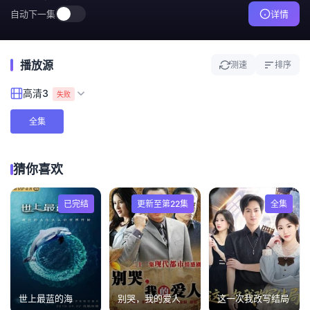
自动下一集
详情
播放源
测速
排序
高清3
失败
全集
猜你喜欢
已完结
更新至第22集
全集
世上最蓝的海
别哭，我的爱人
这一次我改写结局