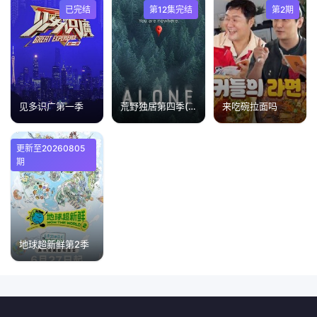
已完结
第12集完结
第2期
见多识广第一季
荒野独居第四季(中配版)
来吃碗拉面吗
更新至20260805
期
地球超新鲜第2季