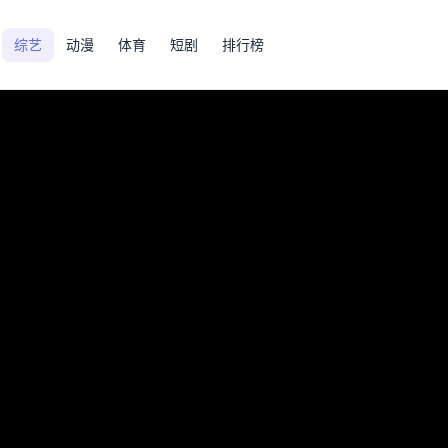
综艺
动漫
体育
短剧
排行榜