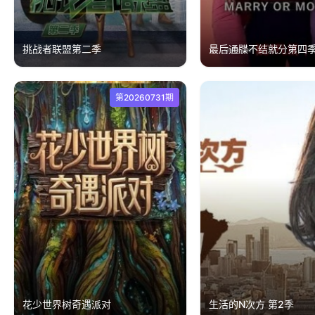
挑战者联盟第二季
最后通牒不结就分第四
第20260731期
花少世界树奇遇派对
生活的N次方 第2季