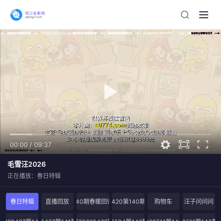
00:00
/
09:37
毛雪汪2026
正在播放：春日特辑
春日特辑
直播回放
第140期春暖回归啦
20260420第140期加更版
购物车
汪子问问问