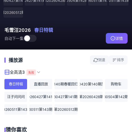
20260427第141期
20260427第141期加更
第20260428期
20260504第142期加更
20260511第143期
20260511第143
第20260512期
毛雪汪2026
春日特辑
自动下一集
详情
播放源
测速
排序
全高清3
失败
春日特辑
直播回放
第140期春暖回归啦
20260420第140期加更版
购物车
汪子问问问
20260427第141期
20260427第141期加更
第20260428期
20260504第142期
20260511第143期
20260511第143期加更
第20260512期
猜你喜欢