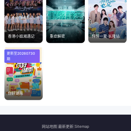
香港小姐湘遇记
重症解密
怦怦一夏·长隆站
更新至20260730
期
你好湖南
网站地图
最新更新
Sitemap
|
|