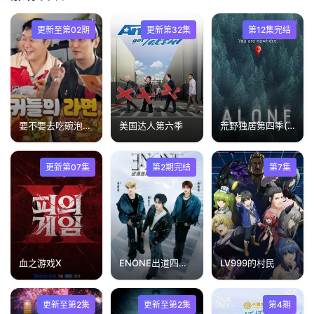
更新至第02期
更新第32集
第12集完结
要不要去吃碗泡面？
美国达人第六季
荒野独居第四季(中配版)
更新第07集
第2期完结
第7集
血之游戏X
ENONE出道四周年特别专场全记录
LV999的村民
更新至第2集
更新至第2集
第4期