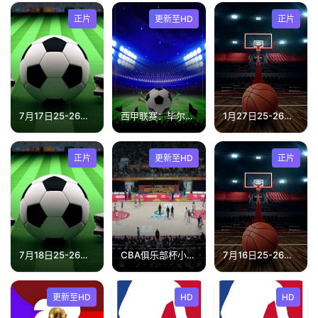
正片
更新至HD
正片
7月17日25-26赛季蒙超联赛 通辽队VS呼伦贝尔队
西甲联赛：毕尔巴鄂竞技VS瓦伦西亚20260510
1月27日25-26赛季NBA常规赛灰狼VS火箭
正片
更新至HD
正片
7月18日25-26赛季中乙联赛 温州俱乐部VS湖北青年星
CBA俱乐部杯小组赛 北京北汽VS山东高速 20251207
7月16日25-26赛季NBA经典赛事 NBA季后赛精彩重播：湖人VS雷霆 G1
更新至HD
HD
HD