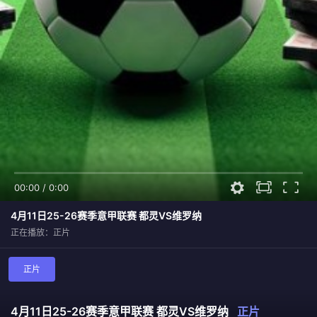
00:00
/
0:00
4月11日25-26赛季意甲联赛 都灵VS维罗纳
正在播放：正片
正片
4月11日25-26赛季意甲联赛 都灵VS维罗纳
正片