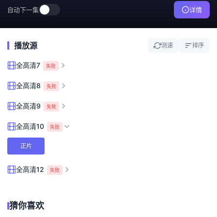
自动下一集
详情
播放源
测速
排序
全高清7
失败
全高清8
失败
全高清9
失败
全高清10
失败
正片
全高清12
失败
猜你喜欢