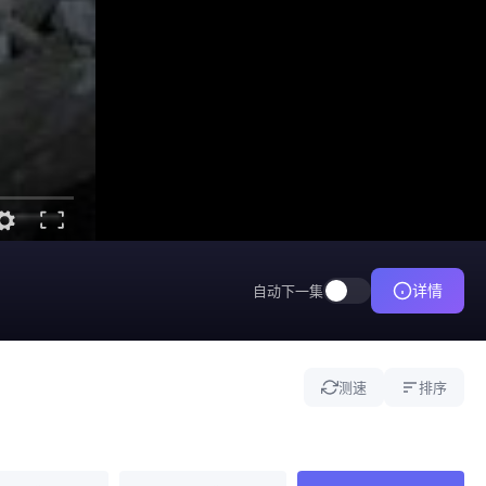
详情
自动下一集
测速
排序