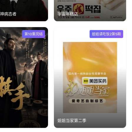
精神病态者
宇宙年糕店
第10集完结
姐姐请吃饭2第5期
姐姐当家第二季