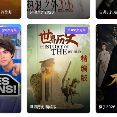
节颁奖典
热浪之外2026
我遇见的
第8集完结
第100集完结
世界历史·精编版
棋手2026