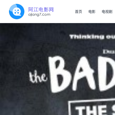
首页
电影
电视剧