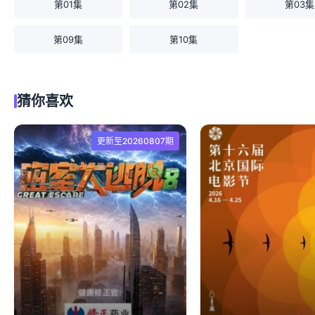
第01集
第02集
第03集
第09集
第10集
猜你喜欢
更新至20260807期