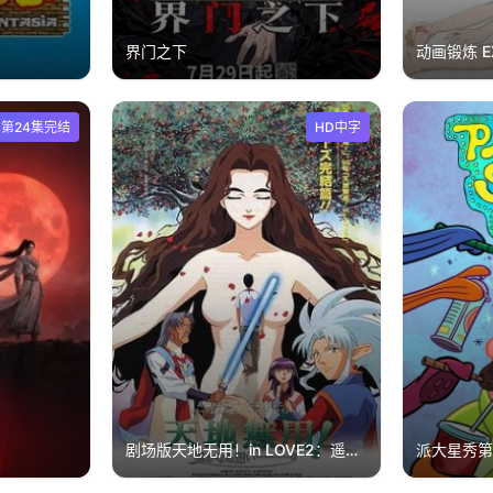
界门之下
动画锻炼 E
第24集完结
HD中字
剧场版天地无用！in LOVE2：遥远的思念
派大星秀