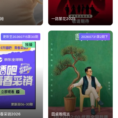
保姆
一路繁花2025
更新至20260715第30期
20260731第2期下
春采销2026
圆桌晚晴派