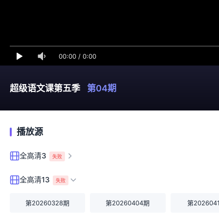
00:00
/
0:00
超级语文课第五季
第04期
播放源
全高清3
失败
全高清13
失败
第20260328期
第20260404期
第202604