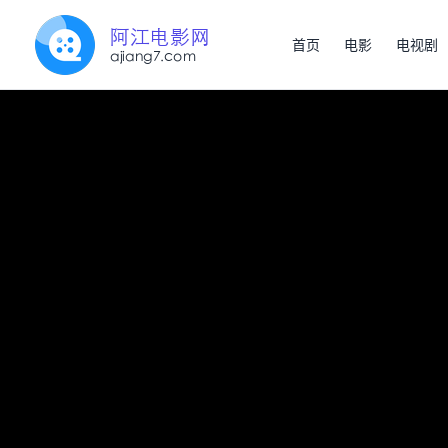
首页
电影
电视剧