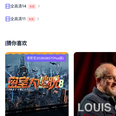
全高清14
失败
全高清11
失败
猜你喜欢
更新至20260807(Plus版)