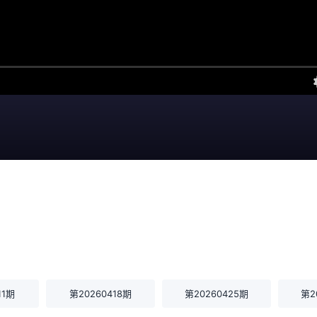
11期
第20260418期
第20260425期
第2