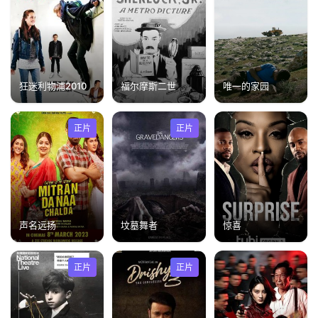
狂迷利物浦2010
福尔摩斯二世
唯一的家园
正片
正片
声名远扬
坟墓舞者
惊喜
正片
正片