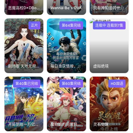
恶魔高校D×DBorNOAD
Wanna-Be's OVA
只有神知道的世界OAD4人与偶像
正片
第64集完结
连载中 连载到7集
剧场版 天地无用！in LOVE2：遥远的思念
每日渔获情报，我靠赶海成为首富
虚拟绝境
第40集已完结
第60集完结
HD国语
开局到账一万亿，我才是真大佬
魔物娘的同居日常小剧场
灵石觉醒