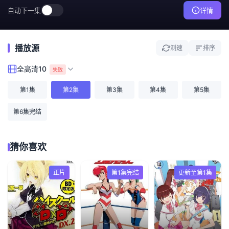
自动下一集
详情
播放源
测速
排序
全高清10
失败
第1集
第2集
第3集
第4集
第5集
第6集完结
猜你喜欢
正片
第1集完结
更新至第1集