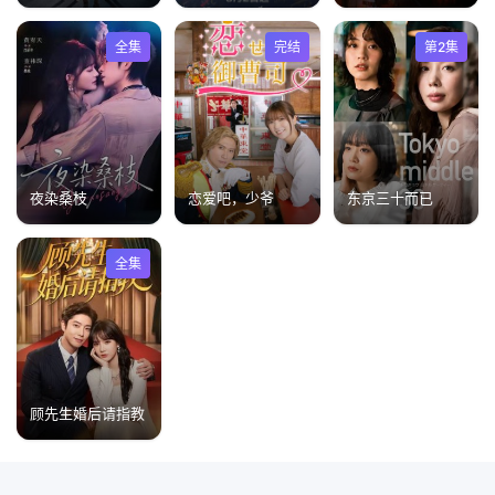
全集
完结
第2集
夜染桑枝
恋爱吧，少爷
东京三十而已
全集
顾先生婚后请指教