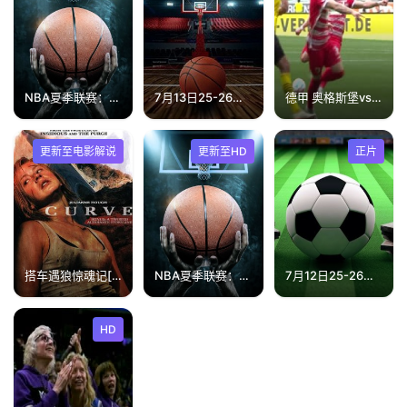
NBA夏季联赛：火箭VS猛龙20260712
7月13日25-26赛季BIG3 迈阿密305VS休斯顿铁钻
德甲 奥格斯堡vs多特蒙德 (沈云怡、秦游夏) 20230521
更新至电影解说
更新至HD
正片
搭车遇狼惊魂记[电影解说]
NBA夏季联赛：老鹰VS凯尔特人20260714
7月12日25-26赛季贵州村超 色边村足球队VS富民村足球队
HD