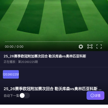
00:00
/
0:00
25_26赛季欧冠附加赛次回合 勒沃库森vs奥林匹亚科斯
正在播放：第20260225期
第20260225期
25_26赛季欧冠附加赛次回合 勒沃库森vs奥林匹亚科斯
第2
自动下一集
详情