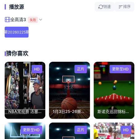
播放源
测速
排序
全高清3
失败
第20260225期
猜你喜欢
HD
正片
更新至HD
NBA常规赛 活塞VS骑士 20231118
1月3日25-26赛季NBA常规赛 老鹰VS尼克斯
斯诺克巡回锦标赛半决赛第二阶段：特鲁姆普VS罗伯逊
更新至HD
正片
HD