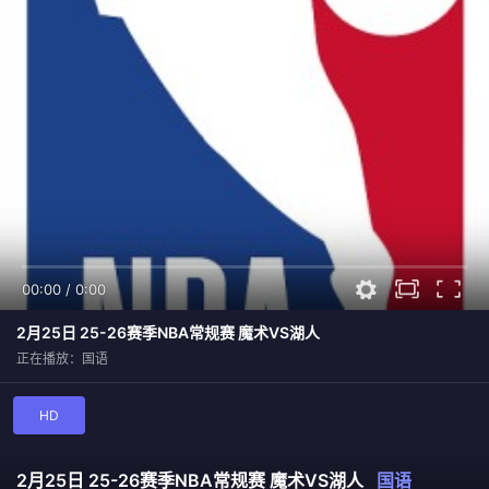
00:00
/
0:00
2月25日 25-26赛季NBA常规赛 魔术VS湖人
正在播放：国语
HD
2月25日 25-26赛季NBA常规赛 魔术VS湖人
国语