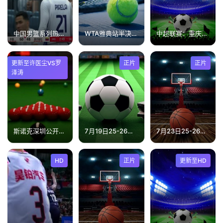
中国男篮系列热身赛 中国VS委内瑞拉 20250725
WTA雅典站半决赛：萨卡里VS科尔涅娃
中超联赛：重庆铜梁龙VS浙江俱乐部绿城20260718
更新至许医尘VS罗
正片
正片
泽涛
斯诺克深圳公开赛资格赛第一轮
7月19日25-26赛季中乙联赛 杭州临平吴越VS成都蓉城希拉谷
7月23日25-26赛季全国女子篮球锦标赛 江苏南钢74VS70山西竹叶青
HD
正片
更新至HD