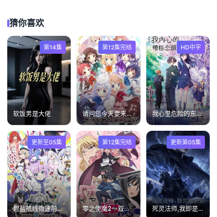
猜你喜欢
第14集
第12集完结
HD中字
软饭男是大佬
请问您今天要来点兔子吗，第二季
我心里危险的东西剧场版
更新至05集
第12集完结
更新第05集
碧蓝航线微速前行第2季
零之使魔2～双月的骑士
死灵法师,我即是天灾(2026)