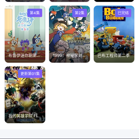
第4集
第2集
已完结
布鲁伊迷你剧第二季(英文版)
1999！神秘学对策部(英配版)
巴布工程师第二季
更新第01集
我的英雄学院 FINAL SEASON 特别篇