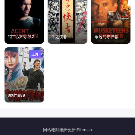
特工汉密尔顿2
今之侠者
永远的守护者
正片
腐败1989
网站地图
最新更新
Sitemap
|
|