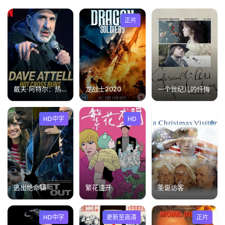
正片
戴夫·阿特尔：热十字面包
龙战士2020
一个世纪儿的忏悔
HD中字
HD
逃出绝命镇
繁花盛开
圣诞访客
HD中字
更新至高清
正片