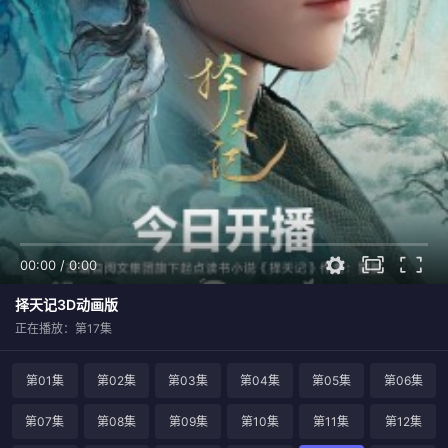
00:00
/
0:00
择天记3D动画版
正在播放：第17集
第01集
第02集
第03集
第04集
第05集
第06集
第07集
第08集
第09集
第10集
第11集
第12集