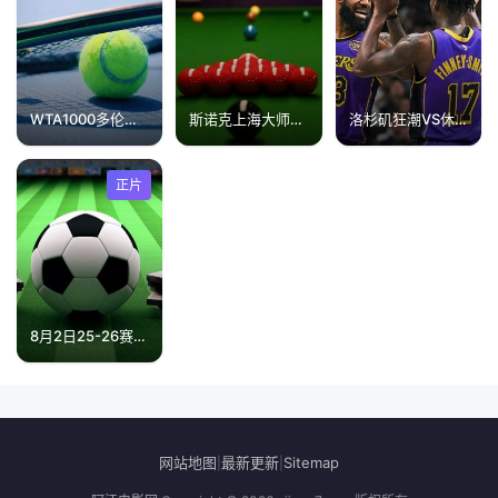
WTA1000多伦多站女单第一轮：博尔特VS克罗斯
斯诺克上海大师赛决赛第一阶段：凯伦·威尔逊VS贾德·特鲁姆普
洛杉矶狂潮VS休斯顿铁钻
正片
8月2日25-26赛季中甲联赛 长春亚泰VS石家庄功夫
网站地图
最新更新
Sitemap
|
|