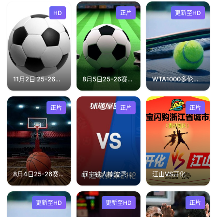
HD
正片
更新至HD
11月2日 25-26赛季意甲第10轮 维罗纳VS国际米兰
8月5日25-26赛季中乙联赛 长春喜都VS大连英博B队
WTA1000多伦多站女单第一轮：巴图科娃VS安德莱斯库
正片
正片
正片
8月4日25-26赛季浙BA 临安76VS67钱塘
辽宁铁人楠波湾vs上海申花 20260802
江山VS开化
更新至HD
更新至HD
正片