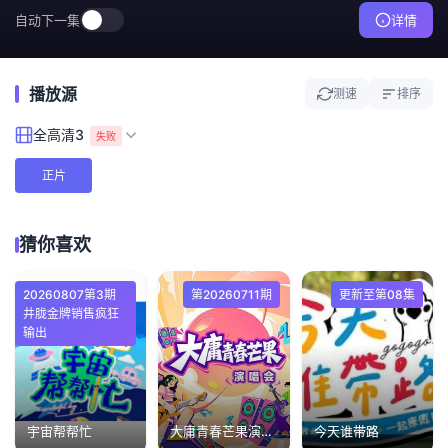
自动下一集
详情
播放源
测速
排序
全高清3
失败
正片
猜你喜欢
20260807第3期
第20260711期
更新至第08集
井胧金牌销售疯狂
输出
宇宙帮帮忙
大庸青春芒果演唱会
今天谁带路