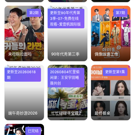
第2期
更新至90年代秀第
第7期
3季-07-免费在线
观看-爱壹帆国际版
来吃碗拉面吗
90年代秀第三季
偶像派遣工作
更新至20260618
20260804忙里偷
更新至第1集
期
闲录：王安宇田曦
薇共创
端午奇妙游2026
忙忙碌碌寻宝藏2
最终餐桌
已完结