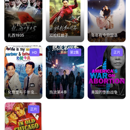
扎西1935
双枪红娘子
年年有今日国语
HD
第2集
正片
化骨龙与千年虫粤语
热流第4季
美国的堕胎战争
正片