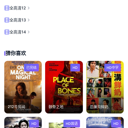
全高清12
全高清13
全高清14
猜你喜欢
已完结
HD
HD中字
212号房间
骸骨之地
忌廉沟鲜奶
HD
HD国语
HD