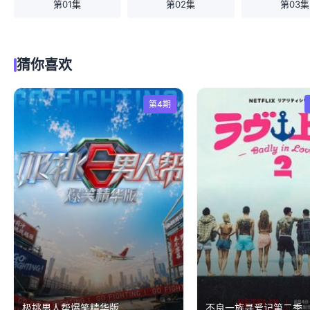
第01集
第02集
第03集
猜你喜欢
第4期
极挑男人帮爆笑精华版
不良一族寻爱记第二季