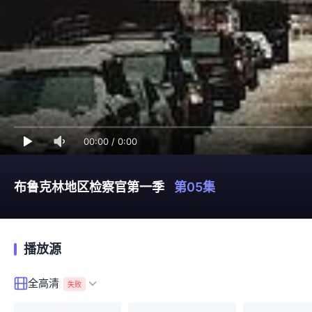
00:00
/
0:00
布鲁克林地区检察官第一季
第05集
播放源
全高清
失败