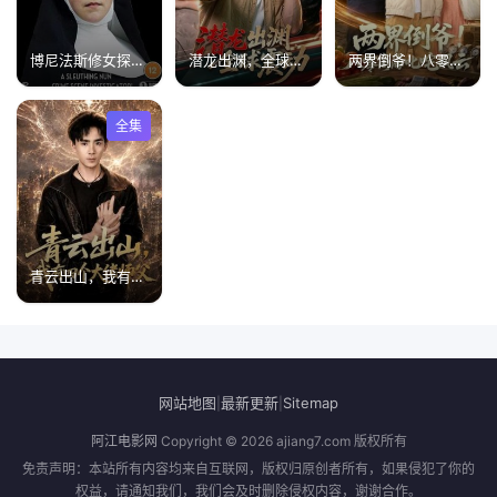
博尼法斯修女探案集第二季
潜龙出渊，全球震动
两界倒爷！八零商海叱咤风云
全集
青云出山，我有四个大佬师父
网站地图
最新更新
Sitemap
|
|
阿江电影网
Copyright © 2026
ajiang7.com
版权所有
免责声明：本站所有内容均来自互联网，版权归原创者所有，如果侵犯了你的
权益，请通知我们，我们会及时删除侵权内容，谢谢合作。