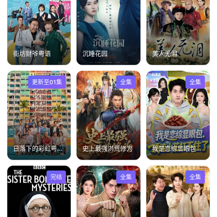
街坊财爷粤语
沉睡花园
美人无泪
更新至01集
全集
全集
日落下的彩虹粤语版
史上最强洪荒修为
我是恋综显眼包，顶流小花扛不住了
完结
全集
全集