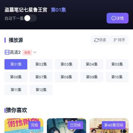
盗墓笔记七星鲁王宫
第01集
自动下一集
详情
播放源
测速
排序
高清2
失败
第01集
第02集
第03集
第04集
第05集
第06集
第07集
第08集
第09集
第10集
第11集
第12集
猜你喜欢
完结
已完结
第40集完结