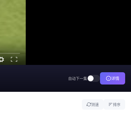
详情
自动下一集
测速
排序