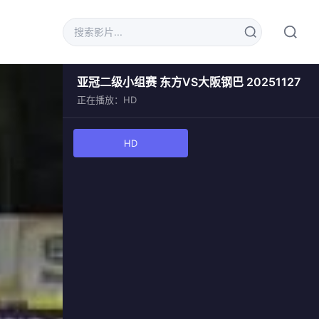
亚冠二级小组赛 东方VS大阪钢巴 20251127
正在播放：HD
HD