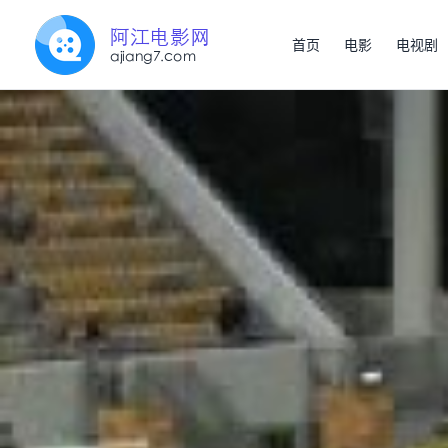
首页
电影
电视剧