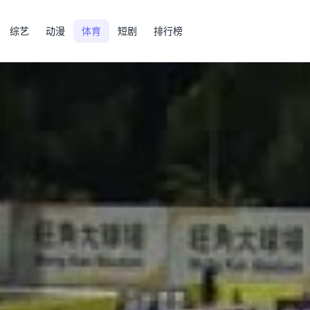
综艺
动漫
体育
短剧
排行榜