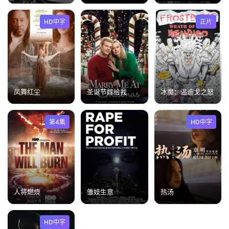
HD中字
正片
凤舞红尘
圣诞节嫁给我
冰魔：温迪戈之怒
第4集
HD中字
人将燃烧
雏妓生意
热汤
HD中字