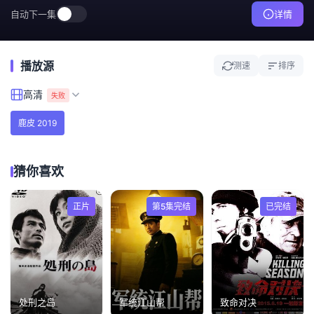
自动下一集
详情
播放源
测速
排序
高清
失败
鹿皮 2019
猜你喜欢
正片
第5集完结
已完结
处刑之岛
军统江山帮
致命对决