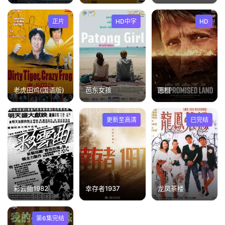
正片
HD中字
HD
老虎田鸡(国语版)
芭东女孩
恶棍
更新至高清
已完结
彩云曲1982
幸存者1937
龙凤茶楼
第6集完结