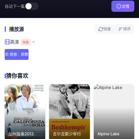
自动下一集
详情
播放源
测速
排序
高清
失败
约翰尼·德普：邪教之王
猜你喜欢
加州独奏2012
吉尔吉斯少年行
Alpine Lake