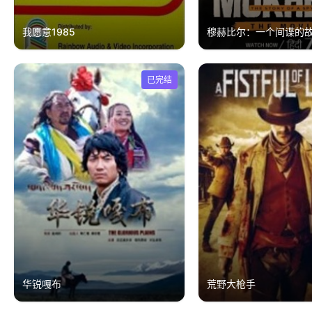
我愿意1985
已完结
华锐嘎布
荒野大枪手