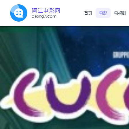
首页
电影
电视剧