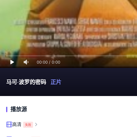
00:00
/
0:00
马可·波罗的密码
正片
播放源
高清
失败