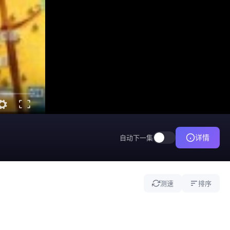
详情
自动下一集
测速
排序