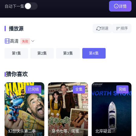
自动下一集
详情
播放源
测速
排序
高清
失败
第1集
第2集
第3集
第4集
猜你喜欢
已完结
全集
完结
幻想快乐第二季
穿书七零，闺蜜大哥把我宠上天
北岸疑云