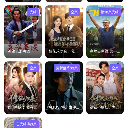
完结
全集
第10集完结
英雄无泪粤语
校花求复合，我已是她高攀不起的人
高尔夫鹰雄.第一季
全集
更新至第03集
全集
修仙归来：我在都市当神医
ALIUS-特定事件调查档案-
钢铁小棉袄，为父斩风霜
已完结 共3集