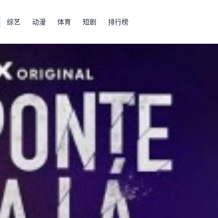
综艺
动漫
体育
短剧
排行榜