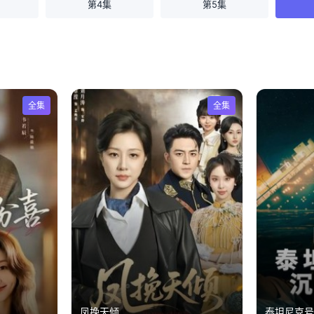
第4集
第5集
全集
全集
凤挽天倾
泰坦尼克