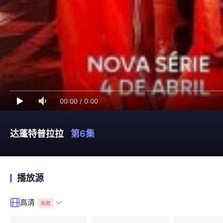
00:00
/
0:00
达蓬特普拉拉
第6集
播放源
高清
失败