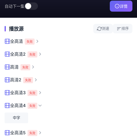
自动下一集
详情
播放源
测速
排序
全高清
失败
全高清2
失败
高清
失败
高清2
失败
全高清3
失败
全高清4
失败
中字
全高清5
失败