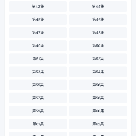
第43集
第44集
第45集
第46集
第47集
第48集
第49集
第50集
第51集
第52集
第53集
第54集
第55集
第56集
第57集
第58集
第59集
第60集
第61集
第62集