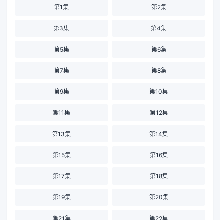
第1集
第2集
第3集
第4集
第5集
第6集
第7集
第8集
第9集
第10集
第11集
第12集
第13集
第14集
第15集
第16集
第17集
第18集
第19集
第20集
第21集
第22集