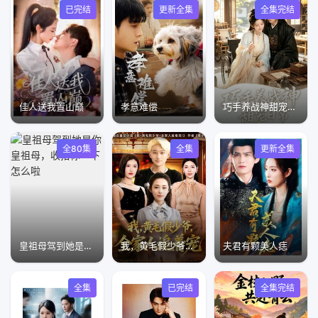
已完结
更新全集
全集完结
佳人送我置山巅
孝意难偿
巧手养战神甜宠日常
全80集
全集
更新全集
皇祖母驾到她是你皇祖母，收拾你一下怎么啦
我，黄毛假少爷，全家人追着宠
夫君有颗美人痣
全集
已完结
全集完结