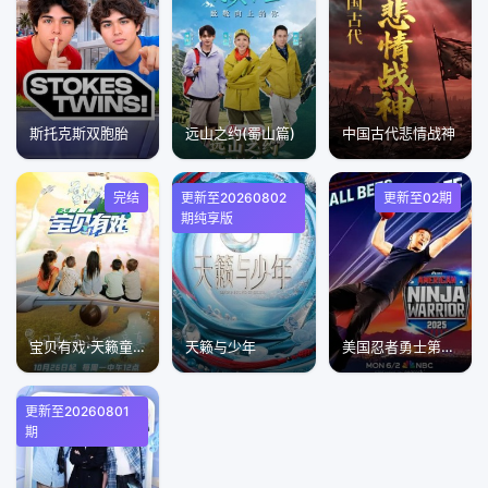
斯托克斯双胞胎
远山之约(蜀山篇)
中国古代悲情战神
完结
更新至20260802
更新至02期
期纯享版
宝贝有戏·天籁童声研学季
天籁与少年
美国忍者勇士第18季
更新至20260801
期