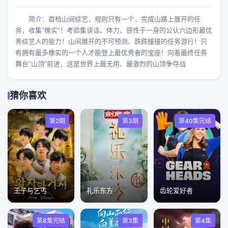
简介：首档山间综艺，规则只有一个，完成山路上展开的任
务，收集“橡实”！考验集谈话、体力、感性于一身的公认六边形最优
秀综艺人的能力！山间展开的不可预测、跌跌撞撞的任务游行！只
有拥有最多橡实的一个人才能登上最优秀者的宝座！向着最终任务
舞台“山顶”前进，这是世界上最无用、最激烈的山顶争夺战
猜你喜欢
第2期
第3期
第40集完结
王子与乞丐
礼乐东方
齿轮爱好者
第8集完结
第3集
第4集