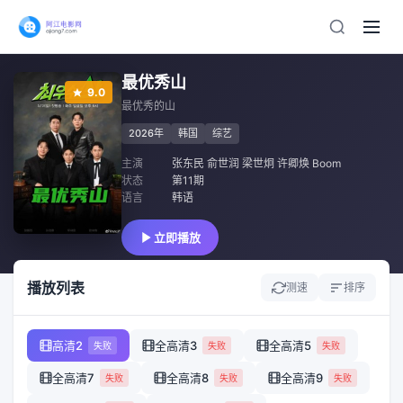
最优秀山
9.0
最优秀的山
2026年
韩国
综艺
主演
张东民 俞世润 梁世炯 许卿焕 Boom
状态
第11期
语言
韩语
立即播放
播放列表
测速
排序
高清2
全高清3
全高清5
失败
失败
失败
全高清7
全高清8
全高清9
失败
失败
失败