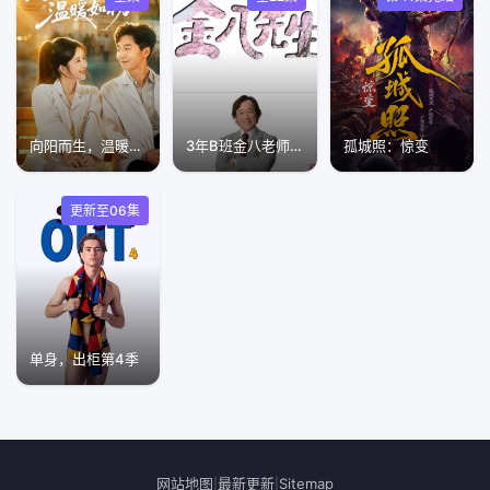
向阳而生，温暖如初
3年B班金八老师第8季
孤城照：惊变
更新至06集
单身，出柜第4季
网站地图
最新更新
Sitemap
|
|