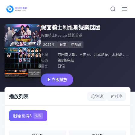
假面骑士利维斯疑案谜团
假面骑士Revice 疑影重重
2022年
日本
电视剧
主演
前田拳太郎
、
日向亘
、
井本彩花
、
木村昴
、
小松
状态
第5集完结
语言
日语
立即播放
播放列表
测速
排序
全高清3
失败