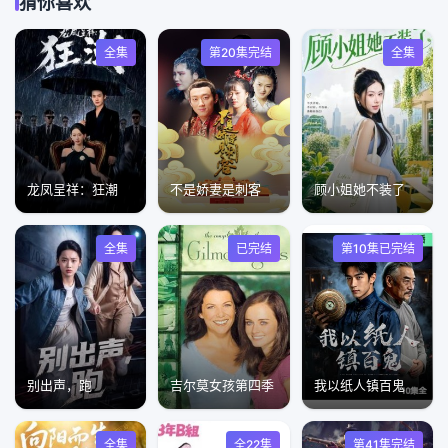
猜你喜欢
全集
第20集完结
全集
龙凤呈祥：狂潮
不是娇妻是刺客
顾小姐她不装了
全集
已完结
第10集已完结
别出声，跑
吉尔莫女孩第四季
我以纸人镇百鬼
全集
全22集
第41集完结