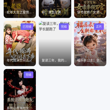
蛇年大吉之爱情事业双丰收
新：潜龙在渊
穿书女频：女帝率领百官求我复合
已完结
完结
正片
年代囤满空间去下乡
复读三年，我的大学长腿跑了
福乐长公主：全朝都宠我
完结
系统让我当炮灰男主偏不让2