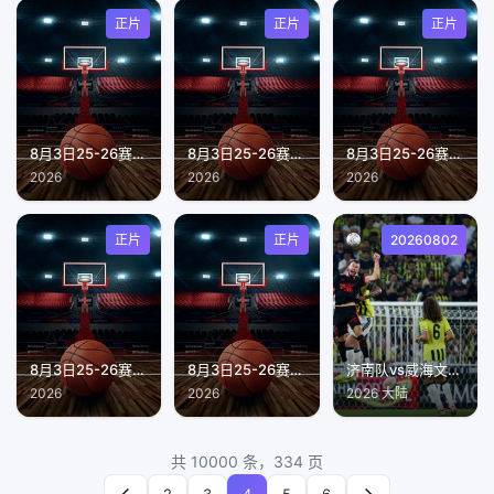
正片
正片
正片
8月3日25-26赛季全国青年篮球联赛 广东宏远101VS93吉林东北虎
8月3日25-26赛季全国青年篮球联赛 青岛国信海天92VS71山西汾酒
8月3日25-26赛季亚洲大学生篮球联赛 香港中文大学VS延世大学
2026
2026
2026
正片
正片
20260802
8月3日25-26赛季亚洲大学生篮球联赛 悉尼大学VS早稻田大学
8月3日25-26赛季亚洲大学生篮球联赛 白鸥大学VS菲律宾大学
济南队vs威海文旅集团队
2026
2026
2026 大陆
共 10000 条，334 页
2
3
4
5
6