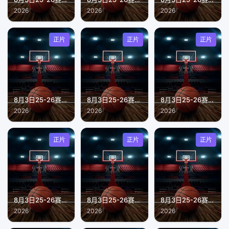
2026
2026
2026
正片
正片
正片
8月3日25-26赛季全国青年篮球联赛 上海久事100VS74浙江稠州银行
8月3日25-26赛季全国青年篮球联赛 浙江广厦88VS64福建浔兴
8月3日25-26赛季全国青年篮球联赛 北京首钢69VS62四川锦城
2026
2026
2026
正片
正片
正片
8月3日25-26赛季全国青年篮球联赛 深圳新世纪85VS63天津荣钢
8月3日25-26赛季全国青年篮球联赛 龙狮青年75VS81辽宁沈阳三生
8月3日25-26赛季亚洲大学生篮球联赛 政治大学VS上海交通大学
2026
2026
2026