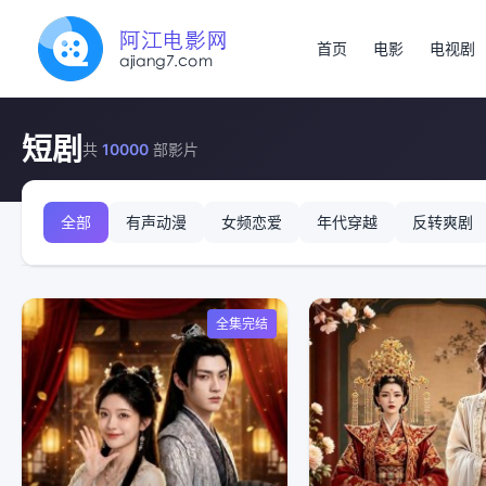
首页
电影
电视剧
短剧
共
10000
部影片
全部
有声动漫
女频恋爱
年代穿越
反转爽剧
全集完结