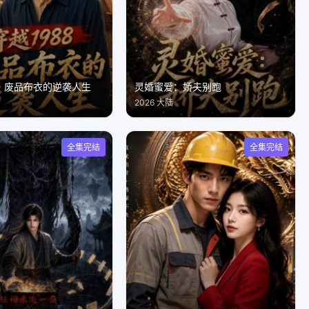
8：废品布衣的逆袭人生
灵婚蜜爱：娇夫别跑
2026 大陆
全集完结
全集完结