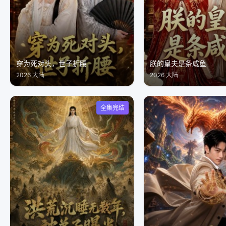
穿为死对头，世子折腰
朕的皇夫是条咸鱼
2026 大陆
2026 大陆
全集完结