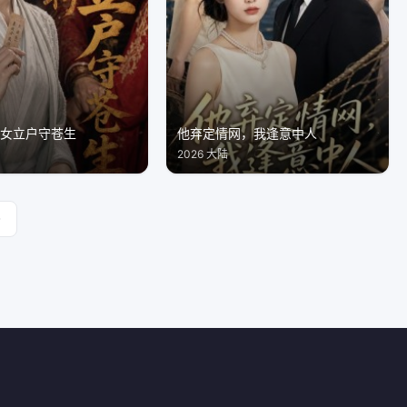
医女立户守苍生
他弃定情网，我逢意中人
2026 大陆