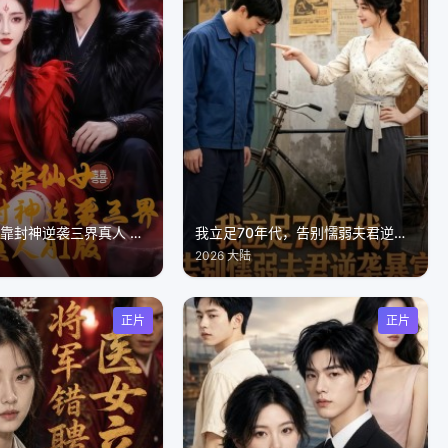
废柴仙女我靠封神逆袭三界真人 AI 版
我立足70年代，告别懦弱夫君逆袭暴富
2026 大陆
正片
正片