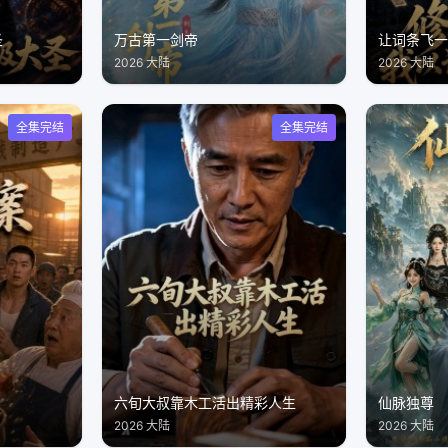
圣
万古第一剑帝
2026 大陆
2026 大陆
全集完结
全集完结
六旬大叔靠木工活出精彩人生
仙脉独尊
2026 大陆
2026 大陆