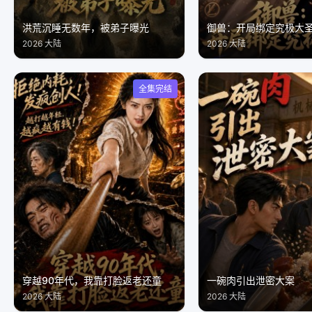
洪荒沉睡无数年，被弟子曝光
御兽：开局绑定究极大
2026 大陆
2026 大陆
全集完结
穿越90年代，我靠打脸返老还童
一碗肉引出泄密大案
2026 大陆
2026 大陆