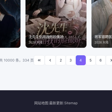
沈先生别用我的脸撒娇
将军错聘
2026 大陆
2026 大陆
共 10000 条，334 页
2
3
4
5
6
网站地图
最新更新
Sitemap
|
|