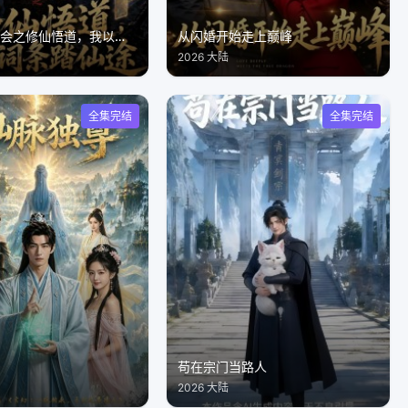
让词条飞一会之修仙悟道，我以词条踏仙途
从闪婚开始走上巅峰
2026 大陆
全集完结
全集完结
苟在宗门当路人
2026 大陆