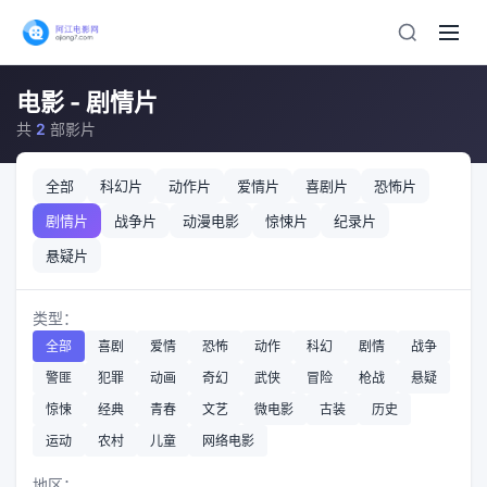
电影 - 剧情片
共
2
部影片
全部
科幻片
动作片
爱情片
喜剧片
恐怖片
剧情片
战争片
动漫电影
惊悚片
纪录片
悬疑片
类型：
全部
喜剧
爱情
恐怖
动作
科幻
剧情
战争
警匪
犯罪
动画
奇幻
武侠
冒险
枪战
悬疑
惊悚
经典
青春
文艺
微电影
古装
历史
运动
农村
儿童
网络电影
地区：