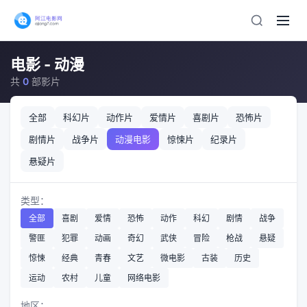
电影 - 动漫
共
0
部影片
全部
科幻片
动作片
爱情片
喜剧片
恐怖片
剧情片
战争片
动漫电影
惊悚片
纪录片
悬疑片
类型：
全部
喜剧
爱情
恐怖
动作
科幻
剧情
战争
警匪
犯罪
动画
奇幻
武侠
冒险
枪战
悬疑
惊悚
经典
青春
文艺
微电影
古装
历史
运动
农村
儿童
网络电影
地区：