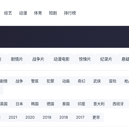
综艺
动漫
体育
短剧
排行榜
片
剧情片
战争片
动漫电影
惊悚片
纪录片
悬
剧情
战争
警匪
犯罪
动画
奇幻
武侠
冒险
枪
英国
日本
韩国
德国
泰国
印度
意大利
西班牙
2
2021
2020
2019
2018
2017
更早