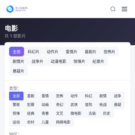
电影
共
1
部影片
全部
科幻片
动作片
爱情片
喜剧片
恐怖片
剧情片
战争片
动漫电影
惊悚片
纪录片
悬疑片
类型：
全部
喜剧
爱情
恐怖
动作
科幻
剧情
战争
警匪
犯罪
动画
奇幻
武侠
冒险
枪战
悬疑
惊悚
经典
青春
文艺
微电影
古装
历史
运动
农村
儿童
网络电影
地区：