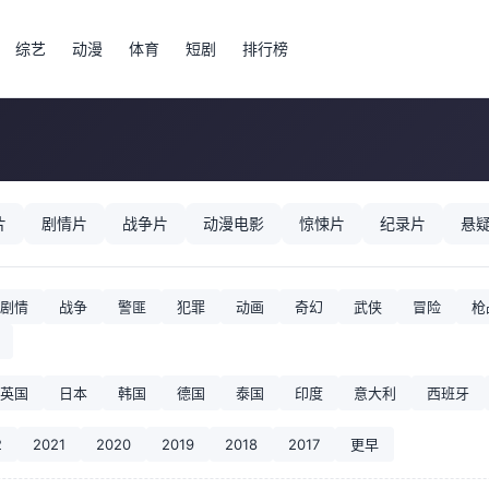
综艺
动漫
体育
短剧
排行榜
片
剧情片
战争片
动漫电影
惊悚片
纪录片
悬
剧情
战争
警匪
犯罪
动画
奇幻
武侠
冒险
枪
英国
日本
韩国
德国
泰国
印度
意大利
西班牙
2
2021
2020
2019
2018
2017
更早