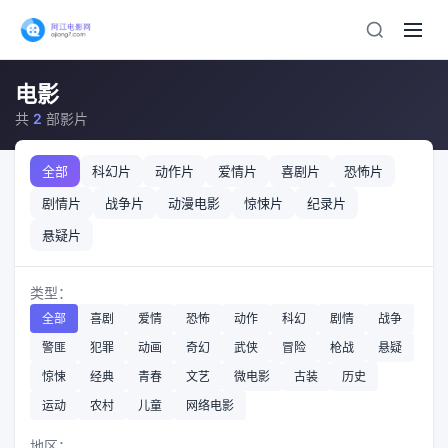
电影
共
2
部影片
全部
科幻片
动作片
爱情片
喜剧片
恐怖片
剧情片
战争片
动漫电影
惊悚片
纪录片
悬疑片
类型：
全部
喜剧
爱情
恐怖
动作
科幻
剧情
战争
警匪
犯罪
动画
奇幻
武侠
冒险
枪战
悬疑
惊悚
经典
青春
文艺
微电影
古装
历史
运动
农村
儿童
网络电影
地区：