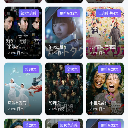
第7集完结
更新至32集
已完结 共4集
犯罪者
午夜出租车
艾米丽与玛丽亚
2026 日本
2026 日本
2026 日本
第88集
全10集
更新至29集
风带有香气
聪明镇
丰臣兄弟！
2026 日本
2026 台湾
2026 日本
第29集
第10集完结
更新至32集