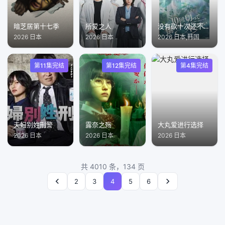
暗芝居第十七季
所爱之人
没有砍十次还不倒的树
2026 日本
2026 日本
2026 日本,韩国
第11集完结
第12集完结
第4集完结
夫妇别姓刑警
露奈之殇
大丸爱进行选择
2026 日本
2026 日本
2026 日本
共 4010 条，134 页
2
3
4
5
6