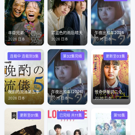
丰臣兄弟
雾蓝色的雨后晴天
午夜出租车2026
2026 日本
2026 日本
2026 日本
连载中 连载到3集
第32集完结
更新至03集
晚酌的流派第五季
午夜出租车(2026)
怪奇伊藤润二令人彻夜难眠的奇异故事
2026 日本
2026 日本
2026 日本
更新至01集
已完结 共11集
第10集