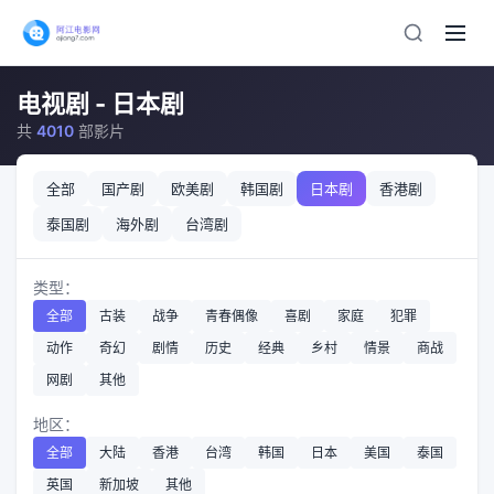
电视剧 - 日本剧
共
4010
部影片
全部
国产剧
欧美剧
韩国剧
日本剧
香港剧
泰国剧
海外剧
台湾剧
类型：
全部
古装
战争
青春偶像
喜剧
家庭
犯罪
动作
奇幻
剧情
历史
经典
乡村
情景
商战
网剧
其他
地区：
全部
大陆
香港
台湾
韩国
日本
美国
泰国
英国
新加坡
其他