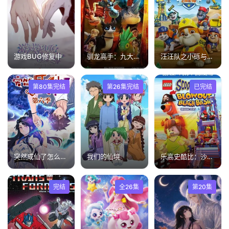
游戏BUG修复中
驯龙高手：九大王国第五季
汪汪队之小砾与工程家族第3季
第80集完结
第26集完结
已完结
突然成仙了怎么办第六季
我们的仙境
乐高史酷比：沙滩狂欢派对
完结
全26集
第20集