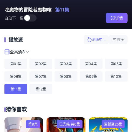
吃魔物的冒险者魔物喰
第11集
自动下一集
详情
播放源
测速中...
排序
全高清3
第01集
第02集
第03集
第04集
第05集
第06集
第07集
第08集
第09集
第10集
第11集
第12集
猜你喜欢
第9集
已完结 共6集
更新至25集