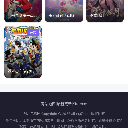
变形金刚第一季国语版
奇妙萌可之闪耀流星
雾镜狐月
完结
铁胆火车侠2国语版
网站地图
最新更新
Sitemap
|
|
阿江电影网
Copyright © 2026
ajiang7.com
版权所有
免责声明：本站所有内容均来自互联网，版权归原创者所有，如果侵犯了你的
权益，请通知我们，我们会及时删除侵权内容，谢谢合作。