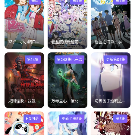
完结
第5集
第5集
12岁：小小胸口的怦然心动第二季
碧蓝航线微速前行第二季
碧蓝之海第三季
第14集
第248集已完结
更新第05集
规则怪谈：我就是规则
万毒蛊心：废材大小姐杀疯了
与奔驰于透明之夜的你，谈一场看不见的恋爱。
HD国语
更新至第5集
第5集