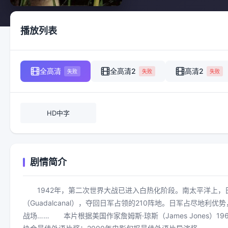
播放列表
全高清
全高清2
高清2
失败
失败
失败
HD中字
剧情简介
1942年，第二次世界大战已进入白热化阶段。南太平洋上
（Guadalcanal），夺回日军占领的210阵地。日军占尽
战场…… 本片根据美国作家詹姆斯·琼斯（James Jones）