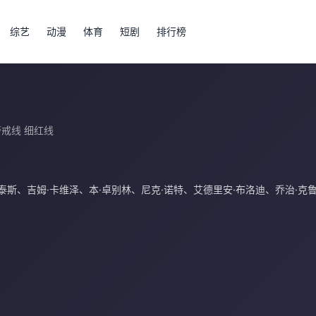
综艺
动漫
体育
短剧
排行榜
警戒线 细红线
泰斯
、
吉姆·卡维泽
、
本·卓别林
、
尼克·诺特
、
艾德里安·布洛迪
、
乔治·克