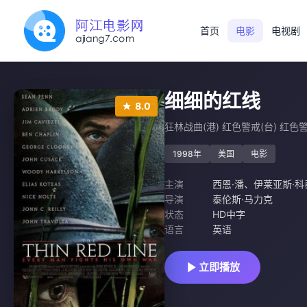
首页
电影
电视剧
细细的红线
8.0
狂林战曲(港) 红色警戒(台) 红色
1998年
美国
电影
主演
西恩·潘
、
伊莱亚斯·科
导演
泰伦斯·马力克
状态
HD中字
语言
英语
立即播放