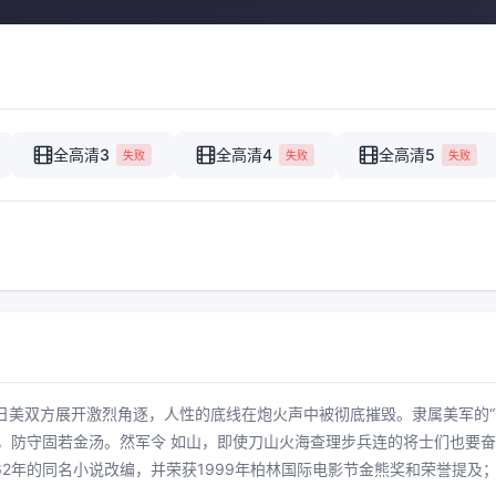
全高清3
全高清4
全高清5
失败
失败
失败
，日美双方展开激烈角逐，人性的底线在炮火声中被彻底摧毁。隶属美军的
地利优势，防守固若金汤。然军令 如山，即使刀山火海查理步兵连的将士们
1962年的同名小说改编，并荣获1999年柏林国际电影节金熊奖和荣誉提及