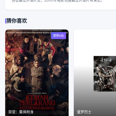
协会最佳外语片奖；2000年电影旬报最佳外语片导演奖。
猜你喜欢
更新HD
禁营：集体附身
暹罗烈士