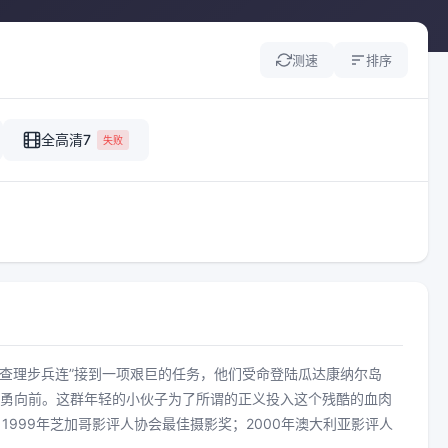
测速
排序
全高清7
失败
“查理步兵连”接到一项艰巨的任务，他们受命登陆瓜达康纳尔岛
也要奋勇向前。这群年轻的小伙子为了所谓的正义投入这个残酷的血肉
；1999年芝加哥影评人协会最佳摄影奖；2000年澳大利亚影评人