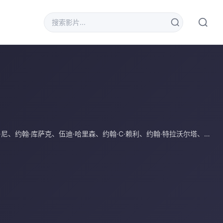
鲁尼
、
约翰·库萨克
、
伍迪·哈里森
、
约翰·C·赖利
、
约翰·特拉沃尔塔
、
托马斯