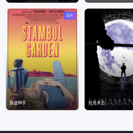
正片
强盗伸手
月亮术士