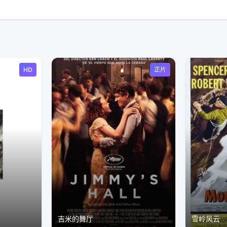
HD
正片
吉米的舞厅
雪岭风云