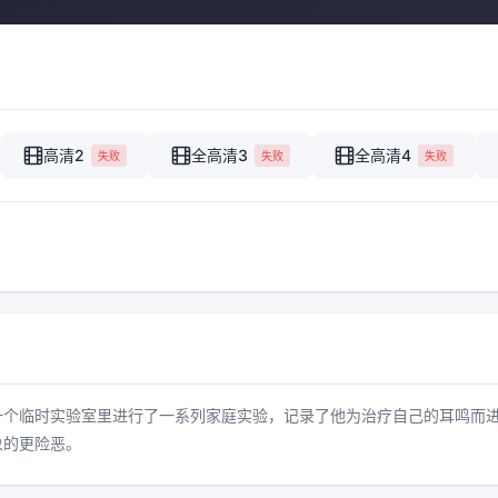
高清2
全高清3
全高清4
失败
失败
失败
一个临时实验室里进行了一系列家庭实验，记录了他为治疗自己的耳鸣而
象的更险恶。