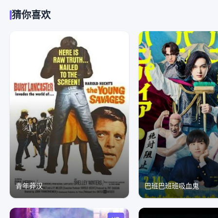
猜你喜欢
青年莽汉
巴班巴班班吸血鬼