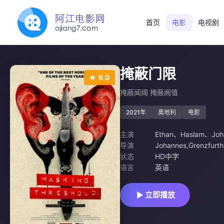
首页
电影
电视剧
掩蔽门限
6.0
掩蔽闻阈 掩蔽阙值
2021年
奥地利
电影
主演
Ethan
、
Haslam
、
Joh
导演
Johannes,Grenzfurth
状态
HD中字
语言
英语
立即播放