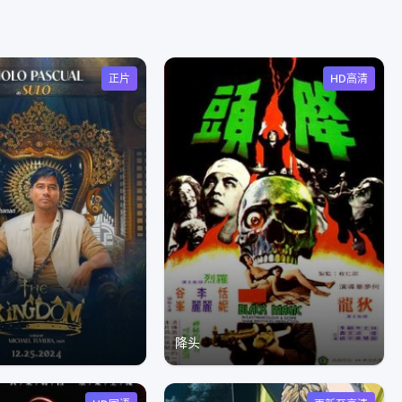
正片
HD高清
降头