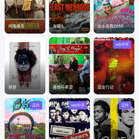
阿隆桑芳
海猿3
出水芙蓉2010
HD中字
裴狼
喜悦与希望
追金行动
正片
HD中字
正片