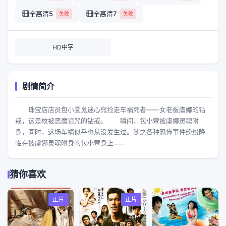
全高清5
全高清7
失败
失败
HD中字
剧情简介
珠宝店店员包小萱鬼迷心窍捡走车祸死者——女老板虞娜的钻
戒，这是枚被恶魔诅咒的钻戒。 瞬间，包小萱被虞娜灵魂附
身，同时，这场车祸似乎也从没发生过。随之各种恐怖事件纷纷降
临在被虞娜灵魂附身的包小萱身上……
猜你喜欢
正片
正片