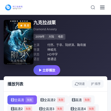
九克拉战栗
8.0
Diamond Anxiety
2019年
大陆
电影
主演
付然
、
于非
、
陆妍淇
、
鞠帛展
导演
林峻兆
状态
HD中字
语言
普通话
立即播放
播放列表
测速
排序
全高清
全高清2
高清
失败
失败
失败
高清2
全高清3
全高清4
失败
失败
失败