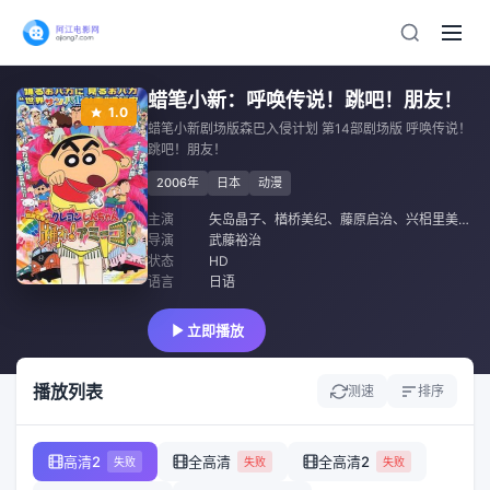
蜡笔小新：呼唤传说！跳吧！朋友！
1.0
蜡笔小新剧场版森巴入侵计划 第14部剧场版 呼唤传说！
跳吧！朋友！
2006年
日本
动漫
主演
矢岛晶子
、
楢桥美纪
、
藤原启治
、
兴梠里美
、
真
导演
武藤裕治
状态
HD
语言
日语
立即播放
播放列表
测速
排序
高清2
全高清
全高清2
失败
失败
失败