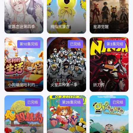
星路恋途第四季
拇指熊康吉
星源觉醒
第10集完结
已完结
第3集完结
小狗萌宠哈利的快乐生活
火星异种第一季
妖刀传
已完结
第26集完结
已完结