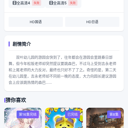
全高清4
全高清5
失败
失败
HD国语
HD日语
剧情简介
双叶幼儿园的游园会快到了，往年都会在游园会里跳春日部
舞，但今年松阪老师却突然提议要跳森巴，不过马上受到吉永老师
和上尾老师的大力反对，最终也只好不了了之。奇怪的是，第二天
在幼儿园里，吉永老师却不同前一晚的态度，大力向园长建议游园
会上应该跳热情的森巴……
猜你喜欢
第16集完结
已完结
第8集