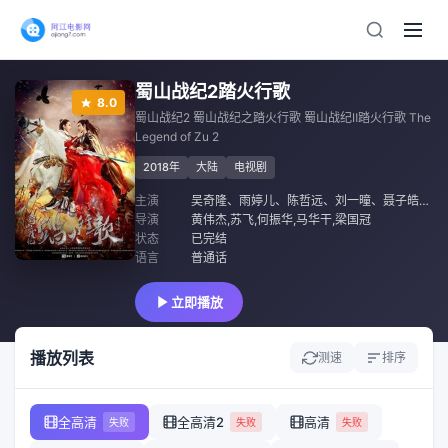
蜀山战纪2踏火行歌
8.0
蜀山战纪2 蜀山战纪之踏火行歌 蜀山战纪Ⅱ踏火行歌 The
Legend of Zu 2
2018年
大陆
电视剧
主演
吴奇隆
、
雨婷儿
、
陈哲远
、
刘一曈
、
聂子皓
、
刘
导演
黄伟杰,苏飞,何振华,马华干,梁国冠
状态
已完结
语言
普通话
立即播放
播放列表
测速
排序
全高清
全高清2
高清
失败
失败
失败