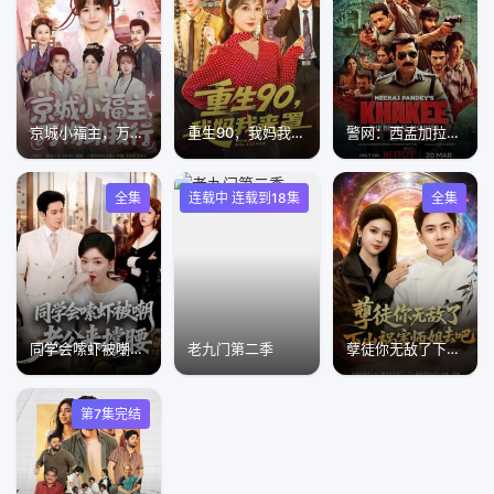
京城小福主，万物助我行
重生90，我妈我来罩
警网：西孟加拉邦篇
全集
连载中 连载到18集
全集
同学会嗦虾被嘲老公来撑腰
老九门第二季
孽徒你无敌了下山祸害师姐去吧
第7集完结