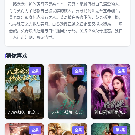
一路默默守护的英奇不是亲哥哥，英奇才是最值得自己深爱的人。
哥哥英奇为了拯救自己被误解的族人，要寻找到江湖至宝赤魂石，
英男却是那身怀赤魂石之人。英奇被白谷逸重伤，英男孤注一掷，
借赤魂石之力救助英奇。白谷逸假正道之名企图灭掉火黎族，一场
恶战，英奇最终还是与白谷逸同归于尽。英男继承英奇遗志，独自
一人行走江湖，悬壶济世。
猜你喜欢
全集
全集
全集
八零嫁傻，他宠妻无度
失控！诱她再次沦陷
神瞳觉醒：卖药也能成大佬
全集
全集
第7集