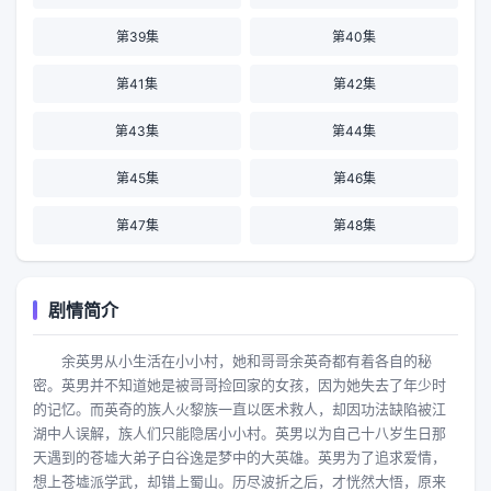
第39集
第40集
第41集
第42集
第43集
第44集
第45集
第46集
第47集
第48集
剧情简介
余英男从小生活在小小村，她和哥哥余英奇都有着各自的秘
密。英男并不知道她是被哥哥捡回家的女孩，因为她失去了年少时
的记忆。而英奇的族人火黎族一直以医术救人，却因功法缺陷被江
湖中人误解，族人们只能隐居小小村。英男以为自己十八岁生日那
天遇到的苍墟大弟子白谷逸是梦中的大英雄。英男为了追求爱情，
想上苍墟派学武，却错上蜀山。历尽波折之后，才恍然大悟，原来